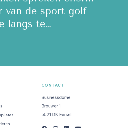
r van de sport golf
de RE
e langs te…
CONTACT
Businessdome
Brouwer 1
es
5521 DK Eersel
pilates
uderen