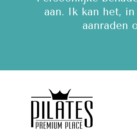
ben er
aan. Ik kan het, i
aanraden o