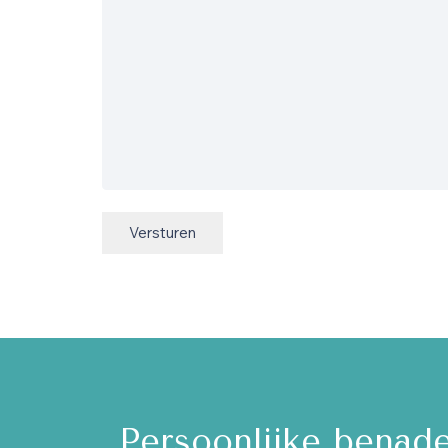
Versturen
es.
Persoonlijke benade