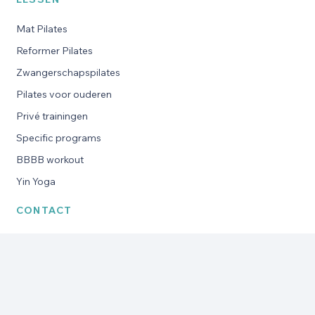
Mat Pilates
Reformer Pilates
Zwangerschapspilates
Pilates voor ouderen
Privé trainingen
Specific programs
BBBB workout
Yin Yoga
CONTACT
Businessdome
Brouwer 1
5521 DK Eersel