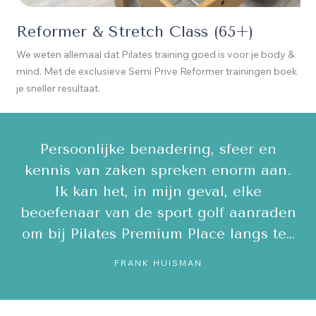
Reformer & Stretch Class (65+)
We weten allemaal dat Pilates training goed is voor je body &
mind. Met de exclusieve Semi Prive Reformer trainingen boek
je sneller resultaat.
Een uitdagende Mat groepsles en een
.
zeer leerzame privé sessie op de
REFORMER gehad van Diani. Zij is
en
ontzettend kundig en doceert én
e…
corrigeert heel goed. Ik ben echt fan!…
NEELTJE GAST