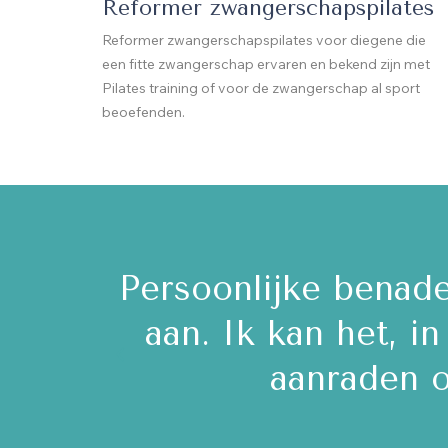
Reformer zwangerschapspilates
Reformer zwangerschapspilates voor diegene die
een fitte zwangerschap ervaren en bekend zijn met
Pilates training of voor de zwangerschap al sport
beoefenden.
enorm
Een uitdagende Mat 
golf
de REFORMER gehad v
én corr