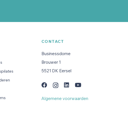
CONTACT
Businessdome
Brouwer 1
es
5521 DK Eersel
pilates
uderen
n
ams
Algemene voorwaarden