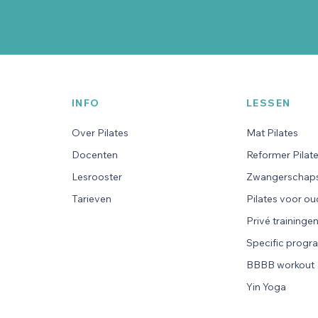
INFO
LESSEN
Over Pilates
Mat Pilates
Docenten
Reformer Pilat
Lesrooster
Zwangerschaps
Tarieven
Pilates voor o
Privé traininge
Specific progr
BBBB workout
Yin Yoga