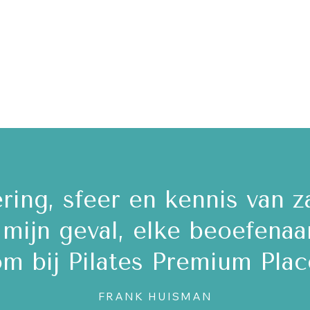
groepsles en een zeer leer
an Diani. Zij is ontzette
igeert heel goed. Ik ben ec
NEELTJE GAST