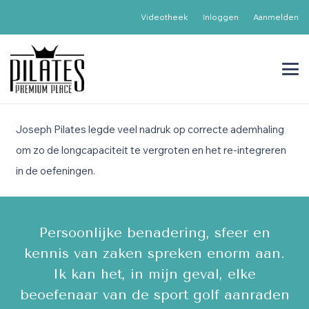
Videotheek
Inloggen
Aanmelden
Joseph Pilates legde veel nadruk op correcte ademhaling
om zo de longcapaciteit te vergroten en het re-integreren
in de oefeningen.
ps,
Persoonlijke benadering, sfeer en
E
le
kennis van zaken spreken enorm aan.
Ik kan het, in mijn geval, elke
ee
beoefenaar van de sport golf aanraden