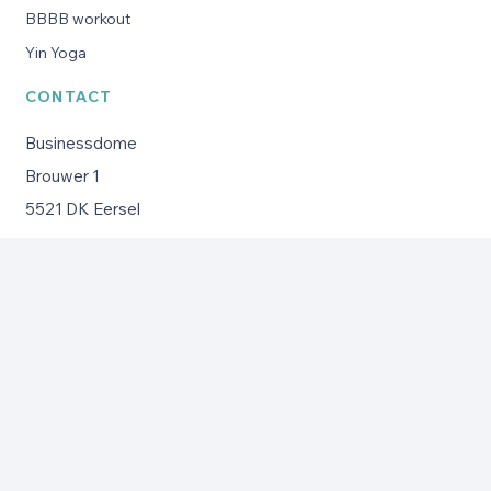
BBBB workout
Yin Yoga
CONTACT
Businessdome
Brouwer 1
5521 DK Eersel
Algemene voorwaarden
© Copyright 2024 | Pilates Premium Place |
Alle rechten
voorbehouden |
Powered by
WEBtima
|
Webdesign
Eindhoven