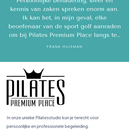
ps,
Persoonlijke benadering, sfeer en
E
le
kennis van zaken spreken enorm aan.
Ik kan het, in mijn geval, elke
ee
beoefenaar van de sport golf aanraden
om bij Pilates Premium Place langs te…
c
FRANK HUISMAN
In onze unieke Pilatesstudio kun je terecht voor
persoonlijke en professionele begeleiding.