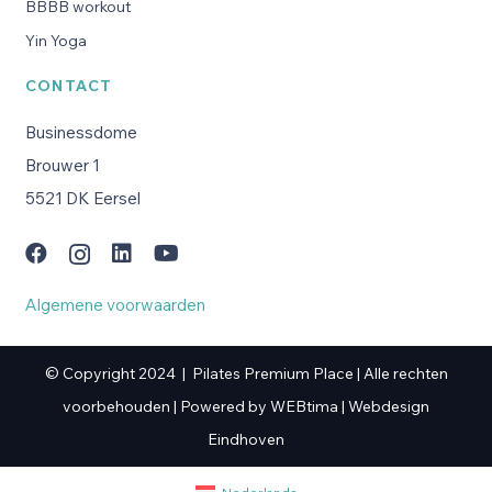
BBBB workout
Yin Yoga
CONTACT
Businessdome
Brouwer 1
5521 DK Eersel
Algemene voorwaarden
© Copyright 2024 | Pilates Premium Place |
Alle rechten
voorbehouden |
Powered by
WEBtima
|
Webdesign
Eindhoven