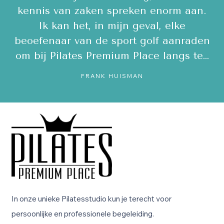
.
zeer leerzame privé sessie op de
REFORMER gehad van Diani. Zij is
en
ontzettend kundig en doceert én
e…
corrigeert heel goed. Ik ben echt fan!…
NEELTJE GAST
In onze unieke Pilatesstudio kun je terecht voor
persoonlijke en professionele begeleiding.