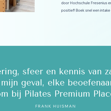
door Hochschule Fresenius en 
positief! Boek snel een intake
groepsles en een zeer leer
an Diani. Zij is ontzette
igeert heel goed. Ik ben ec
NEELTJE GAST