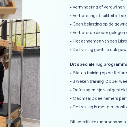
• Vermindering of verdwijnen l
• Verbetering stabiliteit in b
• Geen belasting op de gewri
• Verbeterde dieper gelegen 
• Het aannemen van een juist
• De training geeft je ook g
Dit speciale rug programma
• Pilates training op de Refor
• 8 weken training, 2 x per w
• Oefeningen zijn vastgesteld
• Maximaal 2 deelnemers per t
• De training is met persoonli
Dit specifieke rugprogramma