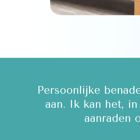
enorm
Een uitdagende Mat 
golf
de REFORMER gehad v
én corr