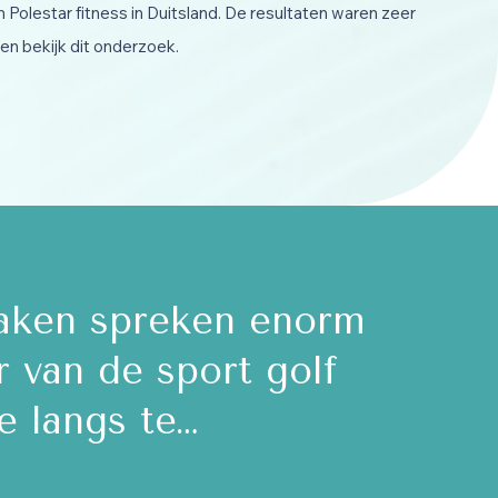
Polestar fitness in Duitsland. De resultaten waren zeer
 en bekijk dit onderzoek.
zame privé sessie op
Super
nd kundig en doceert
e
ht fan!…