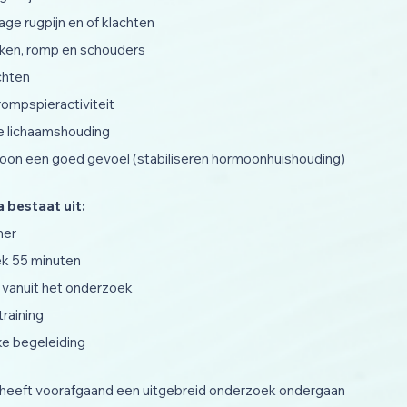
age rugpijn en of klachten
ekken, romp en schouders
chten
rompspieractiviteit
e lichaamshouding
ewoon een goed gevoel (stabiliseren hormoonhuishouding)
 bestaat uit:
mer
eek 55 minuten
 vanuit het onderzoek
raining
jke begeleiding
 heeft voorafgaand een uitgebreid onderzoek ondergaan