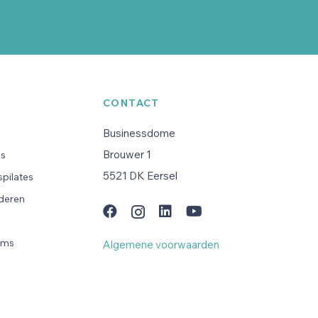
CONTACT
Businessdome
Brouwer 1
es
5521 DK Eersel
pilates
uderen
n
ams
Algemene voorwaarden