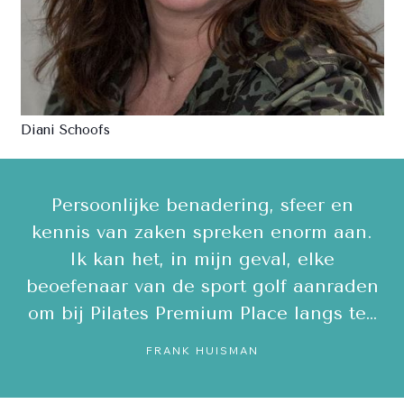
Diani Schoofs
ps,
Persoonlijke benadering, sfeer en
E
le
kennis van zaken spreken enorm aan.
Ik kan het, in mijn geval, elke
ee
beoefenaar van de sport golf aanraden
om bij Pilates Premium Place langs te…
c
FRANK HUISMAN